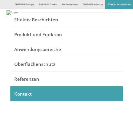
THEDENS Gruppe
THEDENS GmbH
Meilenservice
THEDENS Industry
Effektiv Beschichten
Effektiv Beschichten
Produkt und Funktion
Anwendungsbereiche
Ihr Ansprechpartner:
Herr Andrea Del Polito
THEDENS
GmbH
Oberflächenschutz
Oberflächenbeschichtung
Pinienstraße 21
in 40233 Düsseldorf – Flingern
Referenzen
0211.77 05 79-0
0211.77 05 79–29
info@effektiv-beschichten.de
Kontakt