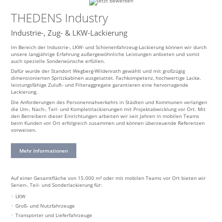
THEDENS Industry
Industrie-, Zug- & LKW-Lackierung
Im Bereich der Industrie-, LKW- und Schienenfahrzeug-Lackierung können wir durch
unsere langjährige Erfahrung außergewöhnliche Leistungen anbieten und somit
auch spezielle Sonderwünsche erfüllen.
Dafür wurde der Standort Wegberg-Wildenrath gewählt und mit großzügig
dimensionierten Spritzkabinen ausgetattet. Fachkompetenz, hochwertige Lacke,
leistungsfähige Zuluft- und Filteraggregate garantieren eine hervorragende
Lackierung.
Die Anforderungen des Personennahverkehrs in Städten und Kommunen verlangen
die Um-, Nach-, Teil- und Komplettlackierungen mit Projektabwicklung vor Ort. Mit
den Betreibern dieser Einrichtungen arbeiten wir seit Jahren in mobilen Teams
beim Kunden vor Ort erfolgreich zusammen und können
überzeuende Referenzen
vorweisen.
Mehr Informationen
Auf einer Gesamtfläche von 15.000 m² oder mit mobilen Teams vor Ort bieten wir
Serien-, Teil- und Sonderlackierung für:
LKW
Groß- und Nutzfahrzeuge
Transporter und Lieferfahrzeuge